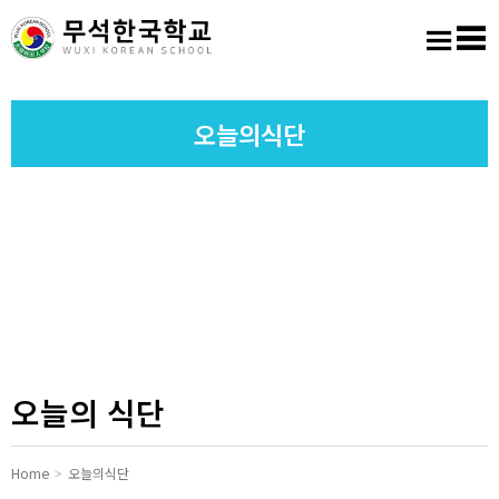
홈
로그인
회원가입
사이트맵
학교소개
오늘의식단
교육마당
알림마당
학생활동
진학진로
오늘의 식단
학교도서실
Home
오늘의식단