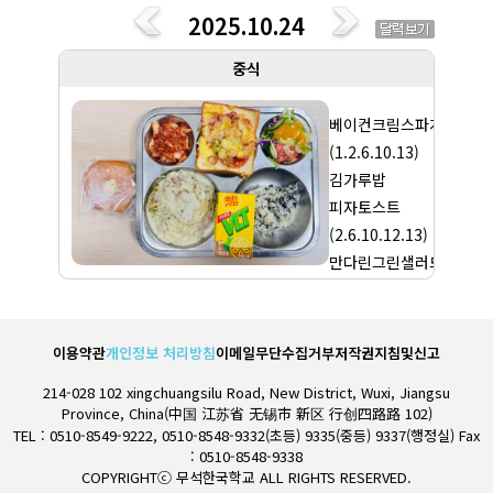
유치원
2025.10.24
중식
베이컨크림스파게티
(1.2.6.10.13)
김가루밥
피자토스트
(2.6.10.12.13)
만다린그린샐러드
(12)
배추김치(9)/음료
이용약관
개인정보 처리방침
이메일무단수집거부
저작권지침및신고
214-028 102 xingchuangsilu Road, New District, Wuxi, Jiangsu
Province, China(中国 江苏省 无锡市 新区 行创四路路 102)
TEL : 0510-8549-9222, 0510-8548-9332(초등) 9335(중등) 9337(행정실) Fax
: 0510-8548-9338
COPYRIGHTⓒ 무석한국학교 ALL RIGHTS RESERVED.