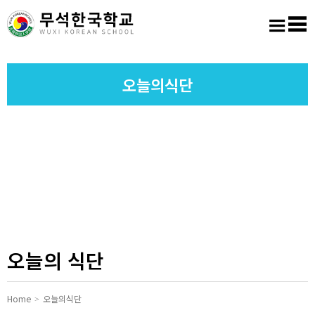
홈
로그인
회원가입
사이트맵
학교소개
오늘의식단
교육마당
알림마당
학생활동
진학진로
오늘의 식단
학교도서실
Home
오늘의식단