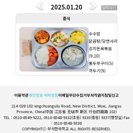
유치원
2025.01.20
중식
수수밥
닭곰탕/당면사리
김치돈육볶음
(9.10)
통두부구이(5)
깍두기(9)
과일
이용약관
개인정보 처리방침
이메일무단수집거부
저작권지침및신고
214-028 102 xingchuangsilu Road, New District, Wuxi, Jiangsu
Province, China(中国 江苏省 无锡市 新区 行创四路路 102)
TEL : 0510-8549-9222, 0510-8548-9332(초등) 9335(중등) 9337(행정실) Fax
: 0510-8548-9338
COPYRIGHTⓒ 무석한국학교 ALL RIGHTS RESERVED.