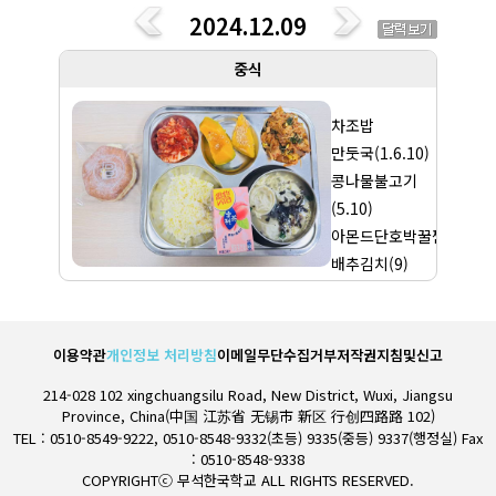
유치원
2024.12.09
중식
차조밥
만둣국(1.6.10)
콩나물불고기
(5.10)
아몬드단호박꿀찜
배추김치(9)
음료
이용약관
개인정보 처리방침
이메일무단수집거부
저작권지침및신고
214-028 102 xingchuangsilu Road, New District, Wuxi, Jiangsu
Province, China(中国 江苏省 无锡市 新区 行创四路路 102)
TEL : 0510-8549-9222, 0510-8548-9332(초등) 9335(중등) 9337(행정실) Fax
: 0510-8548-9338
COPYRIGHTⓒ 무석한국학교 ALL RIGHTS RESERVED.