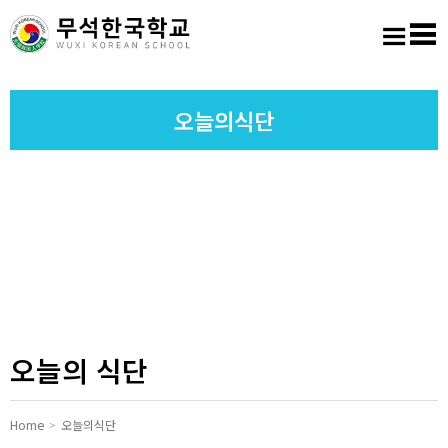
홈
로그인
회원가입
사이트맵
학교소개
오늘의식단
교육마당
알림마당
학생활동
진학진로
오늘의 식단
학교도서실
Home
오늘의식단