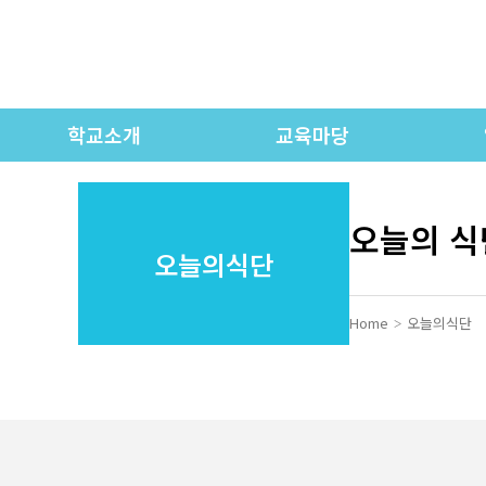
학교소개
교육마당
인사말
학교연간계획
학교상징 / 교가
유치원 교육과정
오늘의 식
오늘의식단
학교연혁
초등 교육과정
각
학교현황
중등 교육과정
Home
오늘의식단
교직원 소개
고등 교육과정
오시는 길
시정표
학교모습
학교제규정
학