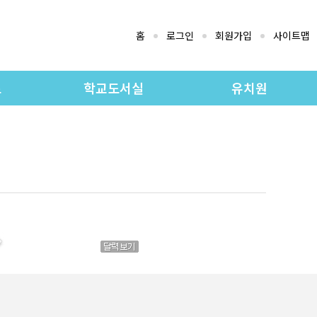
홈
로그인
회원가입
사이트맵
로
학교도서실
유치원
지
도서실 소개
유치원 교육과정
료실
소장자료검색
유치원 소개
실
소장도서목록
공지사항
유치원 앨범