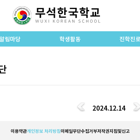
알림마당
학생활동
진학진
공지사항
학교앨범
진학진로 공
WKS foreign language
단
가정통신문
진학진로 자
newspaper
종 양식 자료실
동아리활동
진학 상담
입학안내
초등 교과 활동
학교소식
중등 교과 활동
2024.12.14
학교차량노선
교운영위원회
이용약관
개인정보 처리방침
이메일무단수집거부
저작권지침및신고