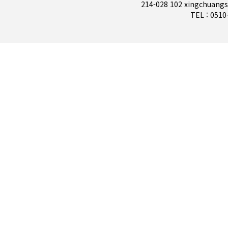
층별 안내도(비상 대피로)
학교발
214-028 102 xingchuan
TEL : 051
학
수익