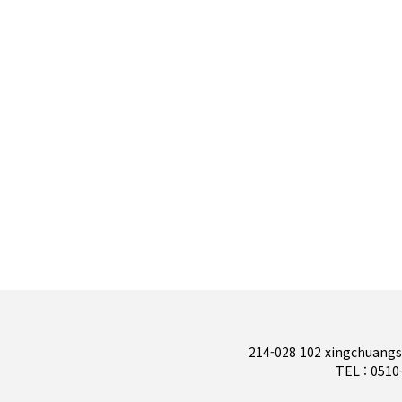
층별 안내도(비상 대피로)
학교발
학
수익
214-028 102 xingchuan
TEL : 051