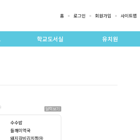
홈
로그인
회원가입
사이트맵
로
학교도서실
유치원
지
도서실 소개
유치원 교육과정
료실
소장자료검색
유치원 소개
실
소장도서목록
공지사항
유치원 앨범
수수밥
들깨미역국
돼지갈비김치찜⑩