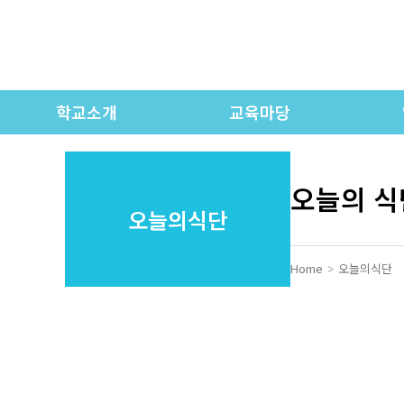
학교소개
교육마당
인사말
학교연간계획
학교상징 / 교가
유치원 교육과정
오늘의 식
오늘의식단
학교연혁
초등 교육과정
각
학교현황
중등 교육과정
Home
오늘의식단
교직원 소개
고등 교육과정
오시는 길
시정표
학교모습
학교제규정
학