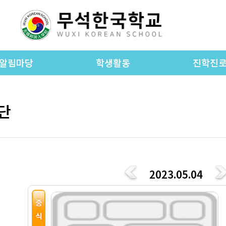
알림마당
학생활동
진학진
공지사항
학교앨범
진학진로 공
WKS foreign language
단
가정통신문
진학진로 자
newspaper
종 양식 자료실
동아리활동
진학 상담
입학안내
초등 교과 활동
학교소식
중등 교과 활동
2023.05.04
학교차량노선
교운영위원회