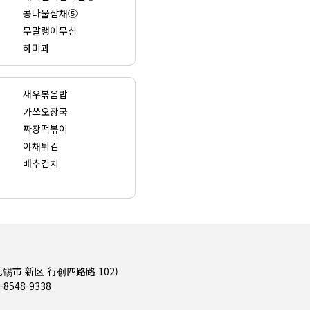
콩나물잡채⑤
무말랭이무침
하미과
새우볶음밥
가쓰오장국
짜장떡볶이
야채튀김
배추김치
 江苏省 无锡市 新区 行创四路路 102)
-8548-9338