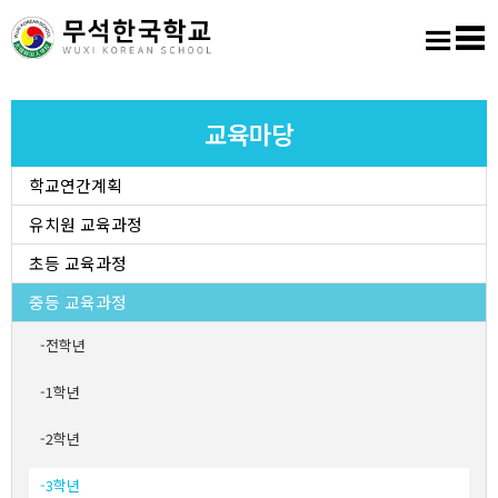
홈
로그인
회원가입
사이트맵
학교소개
교육마당
학교연간계획
교육마당
유치원 교육과정
알림마당
초등 교육과정
중등 교육과정
학생활동
전학년
진학진로
1학년
2학년
학교도서실
3학년