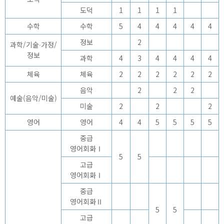
도덕
1
1
1
1
수학
수학
5
4
4
4
4
4
정보
2
과학/기술∙가정/
정보
과학
4
3
4
4
4
4
체육
체육
2
2
2
2
2
2
음악
2
2
2
예술(음악/미술)
미술
2
2
2
영어
영어
4
4
5
5
5
5
중급
영어회화Ⅰ
5
5
고급
영어회화Ⅰ
중급
영어회화Ⅱ
5
5
고급