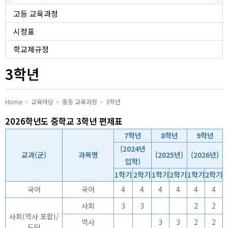
유치원
고등 교육과정
시정표
학교제규정
3학년
Home
교육마당
중등 교육과정
3학년
2026학년도 중학교 3학년 편제표
7학년
8학년
9학년
(2024년
교과(군)
과목명
(2025년)
(2026년)
입학)
1학기
2학기
1학기
2학기
1학기
2학기
국어
국어
4
4
4
4
4
4
사회
3
3
2
2
사회(역사 포함)/
역사
3
3
2
2
도덕