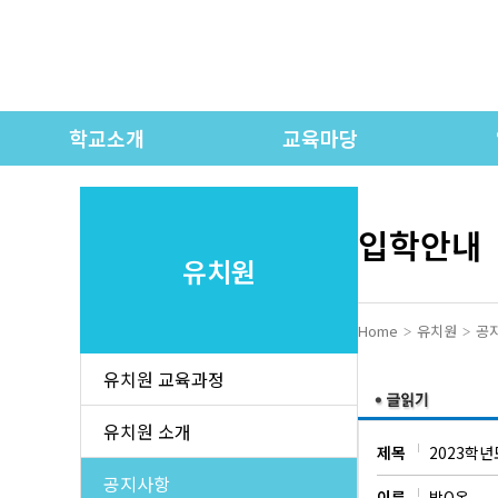
학교소개
교육마당
인사말
학교연간계획
학교상징 / 교가
유치원 교육과정
입학안내
유치원
학교연혁
초등 교육과정
각
학교현황
중등 교육과정
Home
유치원
공
교직원 소개
고등 교육과정
유치원 교육과정
오시는 길
시정표
유치원 소개
제목
2023학년
학교모습
학교제규정
학
공지사항
이름
박O온