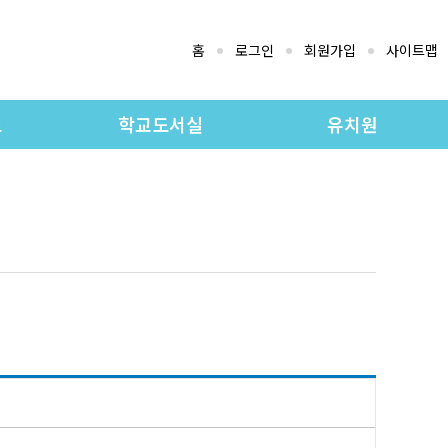
홈
로그인
회원가입
사이트맵
로
학교도서실
유치원
지
도서실 소개
유치원 교육과정
료실
소장자료검색
유치원 소개
실
소장도서목록
공지사항
유치원 앨범