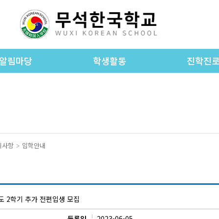
알림마당
학생활동
진학진
공지사항
학교앨범
진학진로 공
WKS foreign language
가정통신문
진학진로 자
newspaper
종 양식 자료실
동아리활동
진학 상담
입학안내
초등 교과 활동
지사항
입학안내
학교소식
중등 교과 활동
학교차량노선
도 2학기 추가 전편입생 모집
교운영위원회
등록일
2023-06-05