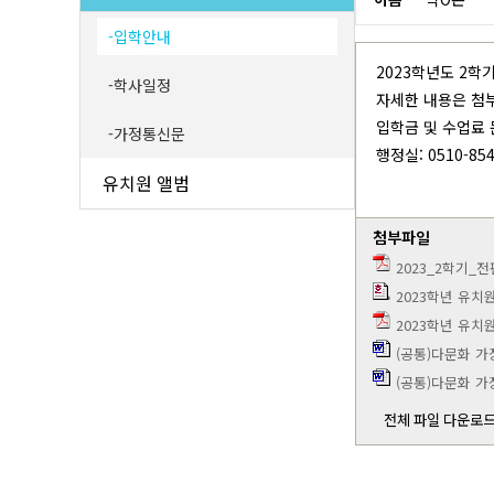
층별 안내도(비상 대피로)
학교발
입학안내
학
2023학년도 2
학사일정
수익
자세한 내용은 첨
입학금 및 수업료
가정통신문
행정실: 0510-854
유치원 앨범
첨부파일
2023_2학기_
2023학년 유치
2023학년 유치원
(공통)다문화 가
(공통)다문화 가
전체 파일 다운로