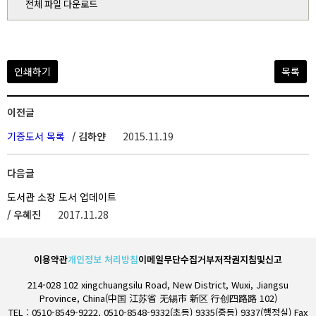
전체 파일 다운로드
인쇄하기
목록
이전글
기증도서 목록
/ 김하얀
2015.11.19
다음글
도서관 소장 도서 업데이트
/ 우혜진
2017.11.28
이용약관
개인정보 처리방침
이메일무단수집거부
저작권지침및신고
214-028 102 xingchuangsilu Road, New District, Wuxi, Jiangsu
Province, China(中国 江苏省 无锡市 新区 行创四路路 102)
TEL : 0510-8549-9222, 0510-8548-9332(초등) 9335(중등) 9337(행정실) Fax