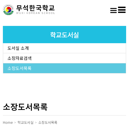
홈
로그인
회원가입
사이트맵
학교소개
학교도서실
도서실 소개
교육마당
소장자료검색
알림마당
소장도서목록
학생활동
진학진로
소장도서목록
학교도서실
Home
학교도서실
소장도서목록