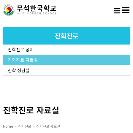
홈
로그인
회원가입
사이트맵
학교소개
진학진로
진학진로 공지
교육마당
진학진로 자료실
알림마당
진학 상담실
학생활동
진학진로
진학진로 자료실
학교도서실
Home
진학진로
진학진로 자료실