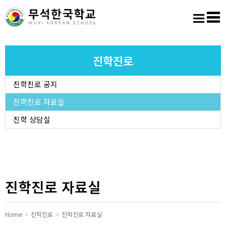
홈
로그인
회원가입
사이트맵
학교소개
진학진로
진학진로 공지
교육마당
진학진로 자료실
알림마당
진학 상담실
학생활동
진학진로
진학진로 자료실
학교도서실
Home
진학진로
진학진로 자료실