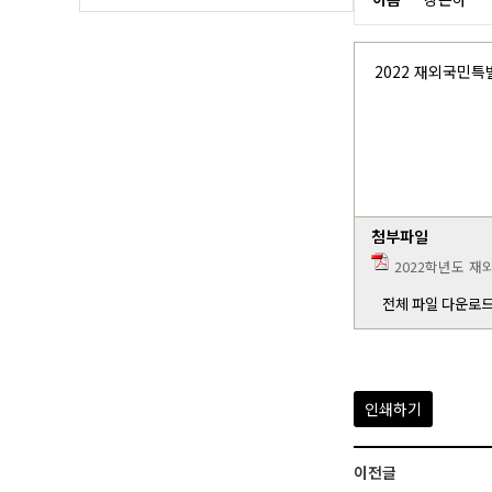
층별 안내도(비상 대피로)
학교발
학
2022 재외국민특
수익
첨부파일
2022학년도 재
전체 파일 다운로
인쇄하기
이전글