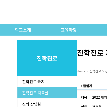
학교소개
교육마당
인사말
학교연간계획
학교상징 / 교가
유치원 교육과정
진학진로
진학진로
학교연혁
초등 교육과정
각
학교현황
중등 교육과정
Home
진학진로
교직원 소개
고등 교육과정
진학진로 공지
오시는 길
시정표
진학진로 자료실
제목
2022 
학교모습
학교제규정
학
진학 상담실
이름
장은하