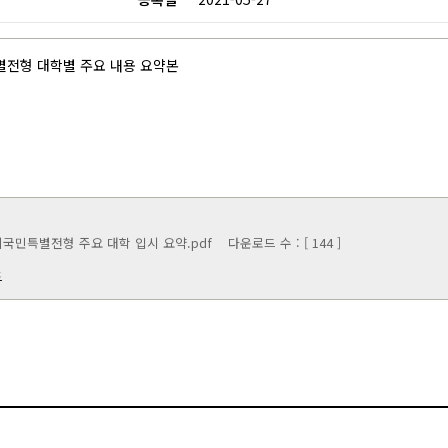
전기금 및 예결산
교법인 이사회
별전형 대학별 주요 내용 요약본
자부담경비공개
외국민특별전형 주요 대학 입시 요약.pdf
다운로드 수 : [ 144 ]
드