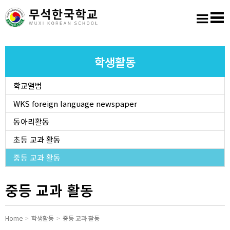
홈
로그인
회원가입
사이트맵
학교소개
학생활동
학교앨범
교육마당
WKS foreign language newspaper
알림마당
동아리활동
초등 교과 활동
학생활동
중등 교과 활동
진학진로
중등 교과 활동
학교도서실
Home
학생활동
중등 교과 활동