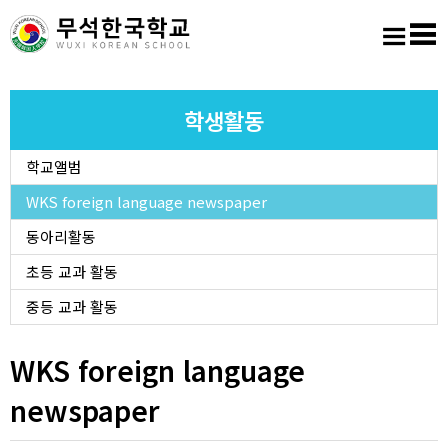
홈
로그인
회원가입
사이트맵
학교소개
학생활동
학교앨범
교육마당
WKS foreign language newspaper
알림마당
동아리활동
초등 교과 활동
학생활동
중등 교과 활동
진학진로
WKS foreign language
newspaper
학교도서실