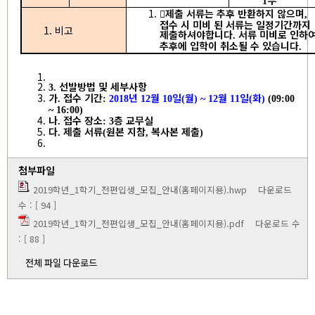
부
1
󰋯
제출 서류는 추후 반환하지 않으며
,
접수 시 미비 된 서류는 일정기간까지
비고
제출하셔야합니다
서류 미비로 인하
.
추후에 입학이 취소될 수 있습니다
.
선발방법 및 세부사항
3.
가
접수 기간
년
월
일
월
월
일
화
.
:
2018
12
10
(
) ~ 12
11
(
)
(09:00
~ 16:00)
나
접수 장소
층 교무실
.
: 3
다
제출 서류
원본 지참
복사본 제출
.
(
,
)
첨부파일
2019학년_1학기_전편입생_모집_안내(홈페이지용).hwp
다운로드
수 : [ 94 ]
2019학년_1학기_전편입생_모집_안내(홈페이지용).pdf
다운로드 수
: [ 88 ]
전체 파일 다운로드