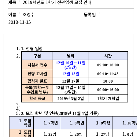
제목
2019학년도 1학기 전편입생 모집 안내
이름
조영수
등록일
2018-11-15
전형 일정
1.
구분
날짜
시간
월
일
일
12
10
~ 11
지원서 접수
09:00~16:00
일간
(2
)
전형 고사일
월
일
12
15
09:10~11:45
합격자 발표
월
일
12
17
10:00
등록
입학금 및
월
일
일
(
12
17
~ 19
09:00~16:00
수업료 납부
일간
)
(3
)
학생 등교
년
월
일
학기 개학일
2019
3
2
1
모집 학년 및 인원
년
월
일 기준
2.
(2018
11
1
)
모집
학년
학년
학년
학
7
8
9
10
학년
모집
명
명
명
명
22
26
27
0
인원