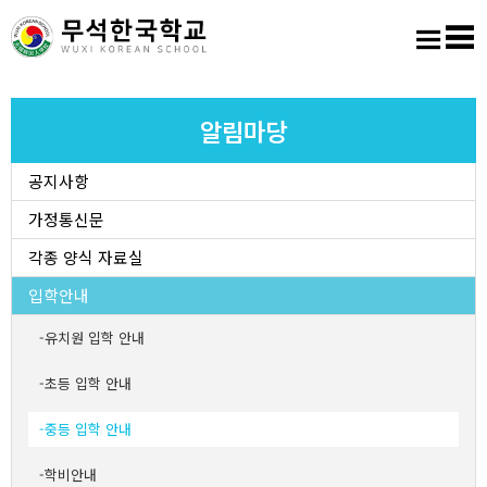
홈
로그인
회원가입
사이트맵
학교소개
알림마당
공지사항
교육마당
가정통신문
알림마당
각종 양식 자료실
입학안내
학생활동
유치원 입학 안내
진학진로
초등 입학 안내
중등 입학 안내
학교도서실
학비안내