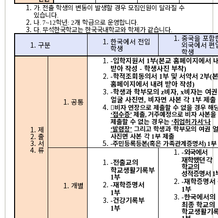
가
전출 학생의 변동이 발생할 경우 모집인원이 달라질 수
.
있습니다
.
나
학년
개 학급으로 운영합니다
. 7~12
: 2
.
다
무석한국학교는 한국국내학교와 학제가 같습니다
.
.
중국을 포함
한국에서 전입
구분
외국에서 편
학생
학생
입학지원서
부
본교 홈페이지에서 
-
1
(
받아 작성
학생사진 부착
-
)
학적조회동의서
부 및 서약서
부
-
1
2
(
홈페이지에서 내려 받아 작성
)
학생과 학부모의
비자
비자는 여
-
z
, x
얼굴 사진면
비자면 사본 각
부 제출
,
1
공통
󰋯
비자 연장으로 제출할 수 없을 경우 해
접수증
제출
거주예정으로 비자 사본을
‘
’
,
제출할
수 없는 경우는
취업허가서
나
‘
’
발령장
그리고 학생과 학부모의 여권 
제
‘
’
출
사진면 사본 각
부 제출
1
서
주민등록등본
혹은 가족관계증명서
부
-
(
) 1
류
외국에서
-
재학했던 각
전출교의
-
학교의
학교생활기록부
성적증명서
1
부
1
재학증명서
-
재학증명서
개별
-
부
1
부
1
한국에서의
-
건강기록부
-
최종 학교의
부
1
학교생활기