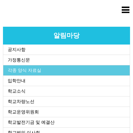
홈
로그인
회원가입
사이트맵
학교소개
알림마당
공지사항
교육마당
가정통신문
알림마당
각종 양식 자료실
입학안내
학생활동
학교소식
학교차량노선
진학진로
학교운영위원회
학교도서실
학교발전기금 및 예결산
학교법인 이사회