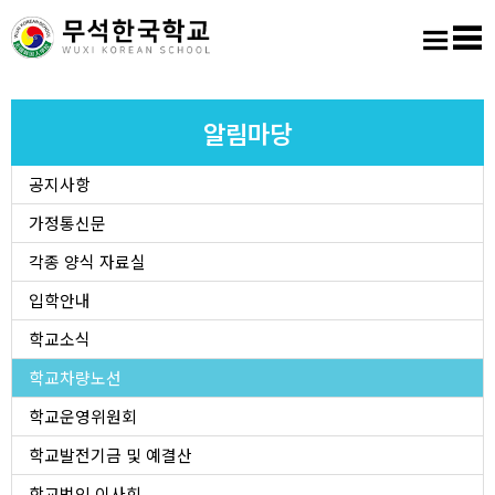
홈
로그인
회원가입
사이트맵
학교소개
알림마당
공지사항
교육마당
가정통신문
알림마당
각종 양식 자료실
입학안내
학생활동
학교소식
학교차량노선
진학진로
학교운영위원회
학교도서실
학교발전기금 및 예결산
학교법인 이사회