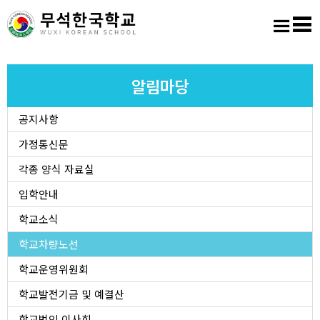
홈
로그인
회원가입
사이트맵
학교소개
알림마당
공지사항
교육마당
가정통신문
알림마당
각종 양식 자료실
입학안내
학생활동
학교소식
학교차량노선
진학진로
학교운영위원회
학교도서실
학교발전기금 및 예결산
학교법인 이사회