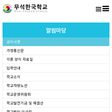
홈
로그인
회원가입
사이트맵
학교소개
알림마당
공지사항
교육마당
가정통신문
알림마당
각종 양식 자료실
입학안내
학생활동
학교소식
학교차량노선
진학진로
학교운영위원회
학교도서실
학교발전기금 및 예결산
학교법인 이사회