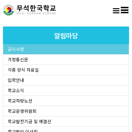
홈
로그인
회원가입
사이트맵
학교소개
알림마당
공지사항
교육마당
가정통신문
알림마당
각종 양식 자료실
입학안내
학생활동
학교소식
학교차량노선
진학진로
학교운영위원회
학교도서실
학교발전기금 및 예결산
학교법인 이사회