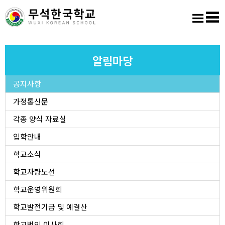
홈
로그인
회원가입
사이트맵
학교소개
알림마당
공지사항
교육마당
가정통신문
알림마당
각종 양식 자료실
입학안내
학생활동
학교소식
학교차량노선
진학진로
학교운영위원회
학교도서실
학교발전기금 및 예결산
학교법인 이사회