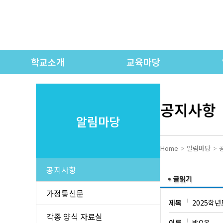
학교소개
교육마당
인사말
학교연간계획
학교상징 / 교가
유치원 교육과정
공지사항
알림마당
학교연혁
초등 교육과정
각
학교현황
중등 교육과정
Home
알림마당
교직원 소개
고등 교육과정
공지사항
오시는 길
시정표
가정통신문
제목
2025학년
학교모습
학교제규정
학
각종 양식 자료실
이름
박O온