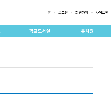
홈
로그인
회원가입
사이트맵
로
학교도서실
유치원
지
도서실 소개
유치원 교육과정
료실
소장자료검색
유치원 소개
실
소장도서목록
공지사항
유치원 앨범