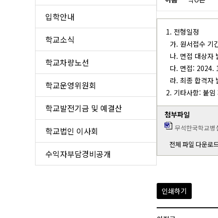
층별 안내도(비상 대피로)
학교발
입학안내
학
1. 전형일정
학교소식
수익
가. 원서접수 기간: 2
나. 면접 대상자 발표
학교차량노선
다. 면접: 2024. 
라. 최종 합격자 발표
학교운영위원회
2. 기타사항: 붙임
학교발전기금 및 예결산
첨부파일
무석한국학교병설유
학교법인 이사회
전체 파일 다운로
수익자부담경비공개
인쇄하기