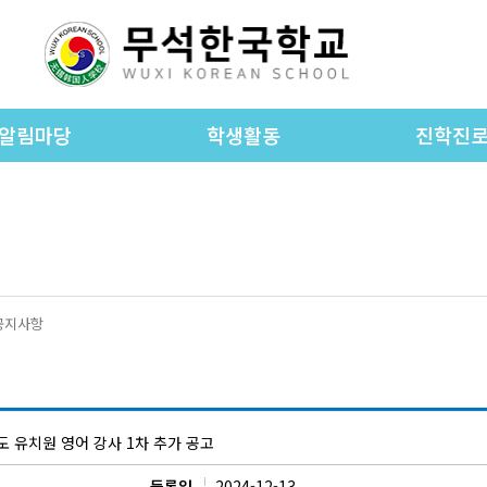
알림마당
학생활동
진학진
공지사항
학교앨범
진학진로 공
WKS foreign language
가정통신문
진학진로 자
newspaper
종 양식 자료실
동아리활동
진학 상담
입학안내
초등 교과 활동
공지사항
학교소식
중등 교과 활동
학교차량노선
도 유치원 영어 강사 1차 추가 공고
교운영위원회
등록일
2024-12-13