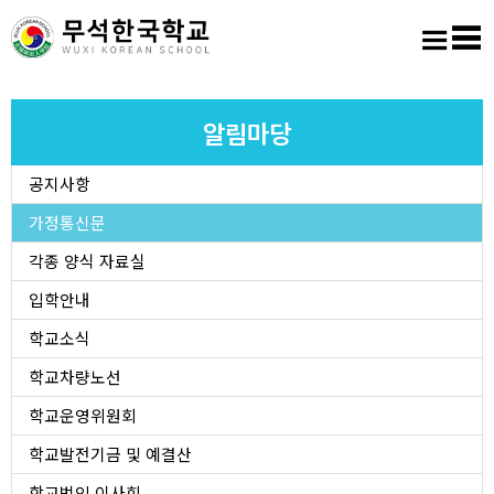
홈
로그인
회원가입
사이트맵
학교소개
알림마당
공지사항
교육마당
가정통신문
알림마당
각종 양식 자료실
입학안내
학생활동
학교소식
학교차량노선
진학진로
학교운영위원회
학교도서실
학교발전기금 및 예결산
학교법인 이사회