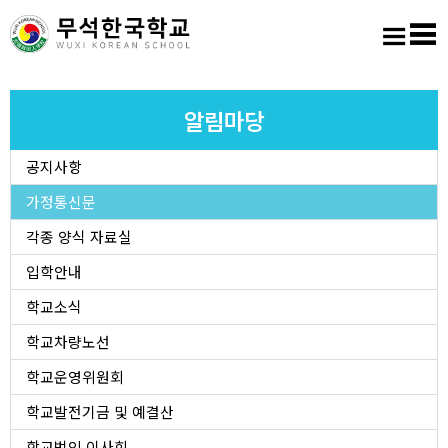
홈
로그인
회원가입
사이트맵
학교소개
알림마당
공지사항
교육마당
가정통신문
알림마당
각종 양식 자료실
입학안내
학생활동
학교소식
학교차량노선
진학진로
학교운영위원회
학교도서실
학교발전기금 및 예결산
학교법인 이사회