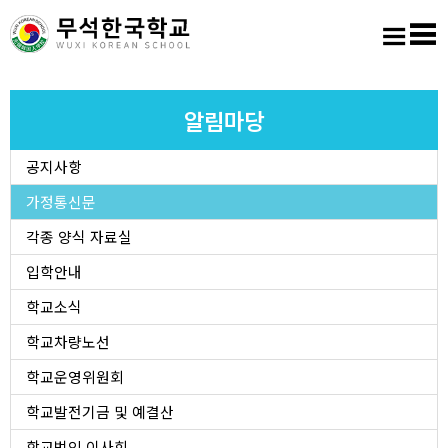
홈
로그인
회원가입
사이트맵
학교소개
알림마당
공지사항
교육마당
가정통신문
알림마당
각종 양식 자료실
입학안내
학생활동
학교소식
학교차량노선
진학진로
학교운영위원회
학교도서실
학교발전기금 및 예결산
학교법인 이사회