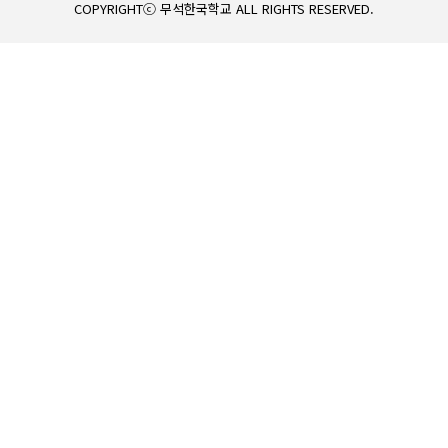
COPYRIGHTⓒ 무석한국학교 ALL RIGHTS RESERVED.