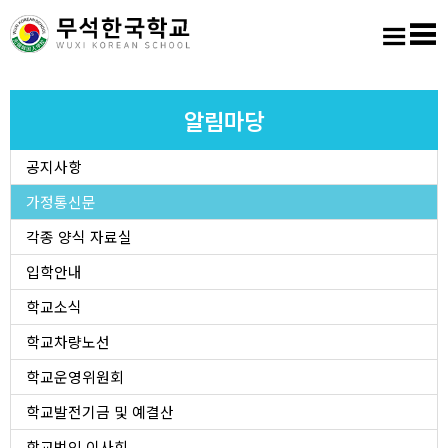
홈
로그인
회원가입
사이트맵
학교소개
알림마당
공지사항
교육마당
가정통신문
알림마당
각종 양식 자료실
입학안내
학생활동
학교소식
학교차량노선
진학진로
학교운영위원회
학교도서실
학교발전기금 및 예결산
학교법인 이사회