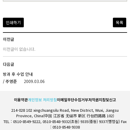
인쇄하기
목록
이전글
이전글이 없습니다.
다음글
방과 후 수업 안내
/ 주영준
2009.03.06
이용약관
개인정보 처리방침
이메일무단수집거부
저작권지침및신고
214-028 102 xingchuangsilu Road, New District, Wuxi, Jiangsu
Province, China(中国 江苏省 无锡市 新区 行创四路路 102)
TEL : 0510-8549-9222, 0510-8548-9332(초등) 9335(중등) 9337(행정실) Fax
: 0510-8548-9338