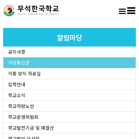
홈
로그인
회원가입
사이트맵
학교소개
알림마당
공지사항
교육마당
가정통신문
알림마당
각종 양식 자료실
입학안내
학생활동
학교소식
학교차량노선
진학진로
학교운영위원회
학교도서실
학교발전기금 및 예결산
학교법인 이사회