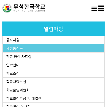
홈
로그인
회원가입
사이트맵
학교소개
알림마당
공지사항
교육마당
가정통신문
알림마당
각종 양식 자료실
입학안내
학생활동
학교소식
학교차량노선
진학진로
학교운영위원회
학교도서실
학교발전기금 및 예결산
학교법인 이사회