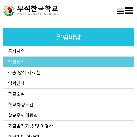
홈
로그인
회원가입
사이트맵
학교소개
알림마당
공지사항
교육마당
가정통신문
알림마당
각종 양식 자료실
입학안내
학생활동
학교소식
학교차량노선
진학진로
학교운영위원회
학교도서실
학교발전기금 및 예결산
학교법인 이사회