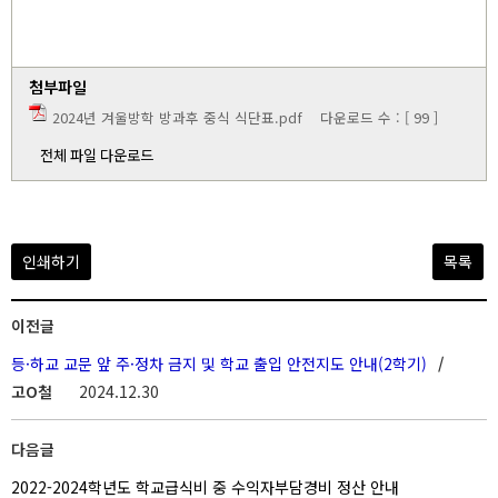
첨부파일
2024년 겨울방학 방과후 중식 식단표.pdf
다운로드 수 : [ 99 ]
전체 파일 다운로드
인쇄하기
목록
이전글
등·하교 교문 앞 주·정차 금지 및 학교 출입 안전지도 안내(2학기)
/
고O철
2024.12.30
다음글
2022-2024학년도 학교급식비 중 수익자부담경비 정산 안내