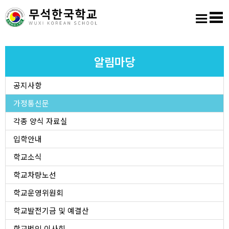
홈
로그인
회원가입
사이트맵
학교소개
알림마당
공지사항
교육마당
가정통신문
알림마당
각종 양식 자료실
입학안내
학생활동
학교소식
학교차량노선
진학진로
학교운영위원회
학교도서실
학교발전기금 및 예결산
학교법인 이사회