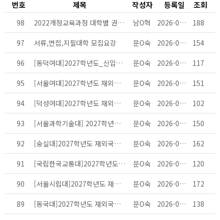
번호
제목
작성자
등록일
조회
98
2022개정교육과정 대학별 권장과목 및 과목 안내서(교...
남O혁
2026-07-01
188
97
서류,면접,지필대학 모집요강
문O숙
2026-06-09
154
96
[동덕여대]2027학년도_신입학_재외국민과외국인_모집요...
문O숙
2026-05-31
117
95
[서울여대]2027학년도 재외국민과 외국인전형 모집요강...
문O숙
2026-05-31
151
94
[덕성여대]2027학년도 재외국민과외국인 특별전형 모집...
문O숙
2026-05-31
102
93
[서울과학기술대] 2027학년도 신입생 재외국민과 외국...
문O숙
2026-05-31
150
92
[숭실대]2027학년도 재외국민전형 모집요강
문O숙
2026-05-31
162
91
[국립한국교통대]2027학년도 재외국민전형 모집요강
문O숙
2026-05-31
120
90
[서울시립대]2027학년도 재외국민 특별전형 신입생 모...
문O숙
2026-05-31
172
89
[동국대]2027학년도 재외국민특별전형 모집요강
문O숙
2026-05-31
138