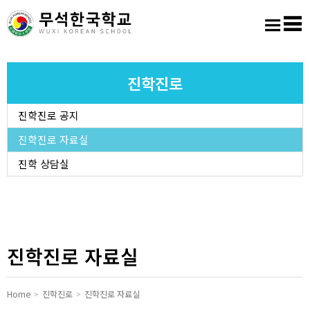
홈
로그인
회원가입
사이트맵
학교소개
진학진로
진학진로 공지
교육마당
진학진로 자료실
알림마당
진학 상담실
학생활동
진학진로
진학진로 자료실
학교도서실
Home
진학진로
진학진로 자료실