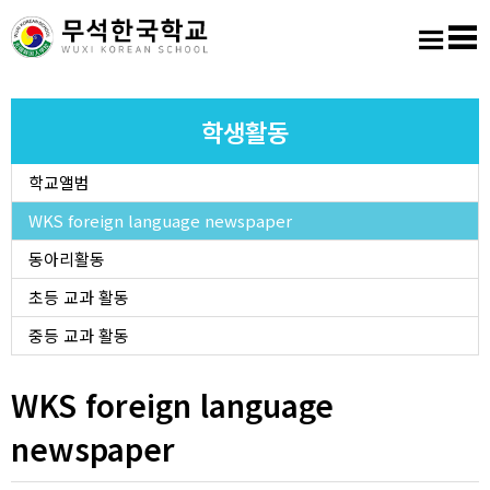
홈
로그인
회원가입
사이트맵
학교소개
학생활동
학교앨범
교육마당
WKS foreign language newspaper
알림마당
동아리활동
초등 교과 활동
학생활동
중등 교과 활동
진학진로
WKS foreign language
newspaper
학교도서실