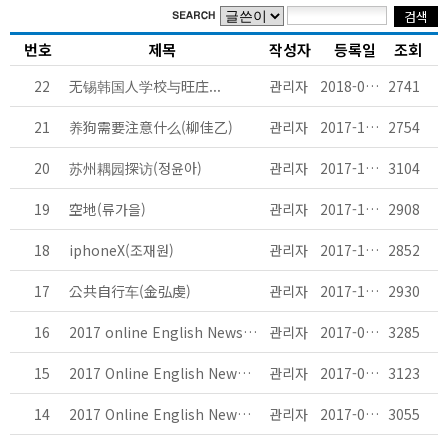
번호
제목
작성자
등록일
조회
22
无锡韩国人学校与旺庄...
관리자
2018-04-04
2741
21
养狗需要注意什么(柳佳乙)
관리자
2017-12-27
2754
20
苏州耦园探访(정윤아)
관리자
2017-12-27
3104
19
空地(류가을)
관리자
2017-12-27
2908
18
iphoneX(조재원)
관리자
2017-12-27
2852
17
公共自行车(金弘虔)
관리자
2017-12-27
2930
16
2017 online English Newspaper Vol.5.5
관리자
2017-07-17
3285
15
2017 Online English Newspaper Vol.5.4
관리자
2017-07-17
3123
14
2017 Online English Newspaper Vol.5.3
관리자
2017-07-17
3055