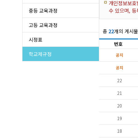
층별 안내도(비상 대피로)
학교발
개인정보보호법
중등 교육과정
수 있으며, 등
학
고등 교육과정
수익
총
22
개의 게시물
시정표
번호
학교제규정
공지
공지
22
21
20
19
18