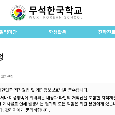
알림마당
학생활동
진학진
공지사항
학교앨범
진학진로 공
WKS foreign language
정
가정통신문
진학진로 자
newspaper
종 양식 자료실
동아리활동
진학 상담
입학안내
초등 교과 활동
학교제규정
학교소식
중등 교과 활동
대한민국 저작권법 및 개인정보보호법을 준수합니다.
학교차량노선
서나 미풍양속에 위배되는 내용과 타인의 저작권을 포함한 지적재산
한 게시물로 인해 발생하는 결과의 모든 책임은 회원 본인에게 있
교운영위원회
. 관리자에게 문의바랍니다.