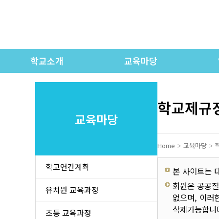
학교소개
교육마당
인사말
학교연간계획
학교상징 / 교가
유치원 교육과정
학교제규
교육마당
학교연혁
초등 교육과정
각
학교현황
중등 교육과정
Home
교육마당
교직원 소개
고등 교육과정
학교연간계획
본 사이트는 
오시는 길
시정표
회원은 공공질
유치원 교육과정
없으며, 이러
학교모습
학교제규정
학
삭제가능합니다
초등 교육과정