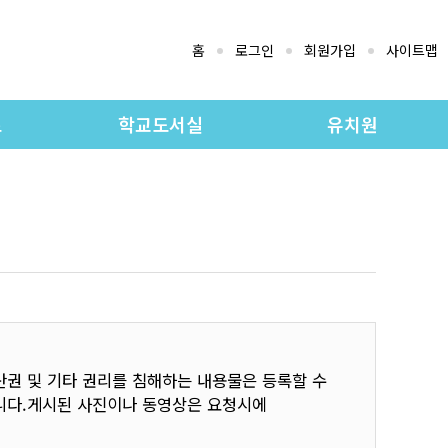
홈
로그인
회원가입
사이트맵
로
학교도서실
유치원
지
도서실 소개
유치원 교육과정
료실
소장자료검색
유치원 소개
실
소장도서목록
공지사항
유치원 앨범
권 및 기타 권리를 침해하는 내용물은 등록할 수
습니다.게시된 사진이나 동영상은 요청시에