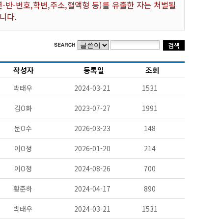
-반-번호,학번,주소,혈액형 등)를 유출한 자는 처벌될
니다.
작성자
등록일
조회
박태우
2024-03-21
1531
김O화
2023-07-27
1991
문O수
2026-03-23
148
이O정
2026-01-20
214
이O정
2024-08-26
700
황준하
2024-04-17
890
박태우
2024-03-21
1531